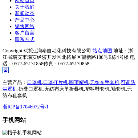
网站首页
关于我们
新闻动态
产品中心
销售网络
客户留言
联系方式
Copyright ©浙江润泰自动化科技有限公司
站点地图
地址：浙
江省瑞安市瑞安经济开发区北拓展区望新路188号E栋4号楼 电
话：0577-65131858传真：0577-65139858
主营产品：
口罩机
,
口罩打片机
,
圆顶帽机
,
无纺布手套机
,
可调防
尘罩机
,折叠口罩机,无纺布床单折叠机,塑料鞋套机,袖套机,无
纺布鞋套机
浙ICP备17046072号-1
手机网站