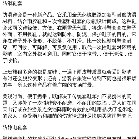
防滑鞋套
防滑鞋套是一种新产品。它采用全天然橡胶添加新型耐磨防滑
材料，结合雨胶鞋和－次性塑料鞋套的功能设计而成。这种鞋
套比雨胶鞋轻便、方便。在雨雪天气里，将这种鞋套套在鞋子
外面，不用换鞋，就能达到防水、防泥、保护鞋子的目的。它
穿在鞋子外不变形、不脱落、不打滑。比一次性塑料鞋套耐
穿，可回收、可降解、可反复使用，取代一次性鞋套对环境的
影响，室内室外都可穿用。同时它便于携带,，便于清洗，便
于收拾。
上班族很多穿的都是皮鞋，一遇下雨皮鞋质量就会受到影响，
有时还会脱胶变形；还有，游客在旅途中遇到下雨也是很麻烦
的事。所以这种产品有着广阔的市场前景。
美观时尚、便于携带，既解决了传统套鞋笨拙不易携带的问
题，又弥补了一次性鞋套不耐磨、不耐用的缺陷，是人们在雨
天出行或在旅游景点突遇降雨时有效的护鞋用品.为了您和您
的家人，免受雨污和细菌的伤害请您赶尽快购买防雨鞋套吧！
防静电鞋套
塑料鞋套机的材质为面料为5mm条纹或网格防静电布料，布料