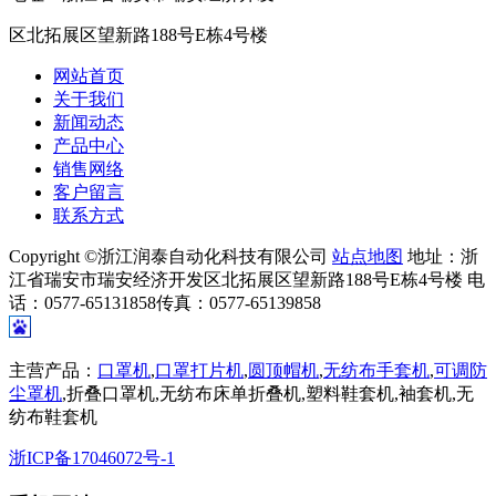
区北拓展区望新路188号E栋4号楼
网站首页
关于我们
新闻动态
产品中心
销售网络
客户留言
联系方式
Copyright ©浙江润泰自动化科技有限公司
站点地图
地址：浙
江省瑞安市瑞安经济开发区北拓展区望新路188号E栋4号楼 电
话：0577-65131858传真：0577-65139858
主营产品：
口罩机
,
口罩打片机
,
圆顶帽机
,
无纺布手套机
,
可调防
尘罩机
,折叠口罩机,无纺布床单折叠机,塑料鞋套机,袖套机,无
纺布鞋套机
浙ICP备17046072号-1