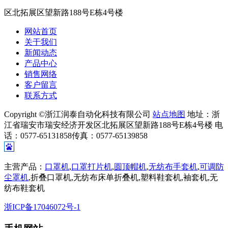
区北拓展区望新路188号E栋4号楼
网站首页
关于我们
新闻动态
产品中心
销售网络
客户留言
联系方式
Copyright ©浙江润泰自动化科技有限公司
站点地图
地址：浙
江省瑞安市瑞安经济开发区北拓展区望新路188号E栋4号楼 电
话：0577-65131858传真：0577-65139858
主营产品：
口罩机
,
口罩打片机
,
圆顶帽机
,
无纺布手套机
,
可调防
尘罩机
,折叠口罩机,无纺布床单折叠机,塑料鞋套机,袖套机,无
纺布鞋套机
浙ICP备17046072号-1